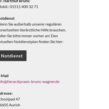
r. Hartmut Bruns:
obil.: 01511 400 32 71
otdienst
enn Sie außerhalb unserer regulären
prechzeiten tierärztliche Hilfe brauchen,
ufen Sie bitte immer vorher an! Den
ktuellen Notdienstplan finden Sie hier:
Notdienst
-Mail
nfo@tierarztpraxis-bruns-wagner.de
dresse:
choolpad 47
6605 Aurich