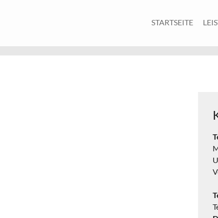
STARTSEITE
LEI
T
M
U
V
T
T