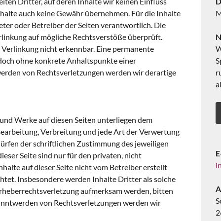
en Dritter, auf deren Inhalte wir keinen Einfluss
D
nhalte auch keine Gewähr übernehmen. Für die Inhalte
M
ieter oder Betreiber der Seiten verantwortlich. Die
rlinkung auf mögliche Rechtsverstöße überprüft.
N
 Verlinkung nicht erkennbar. Eine permanente
W
 jedoch ohne konkrete Anhaltspunkte einer
S
werden von Rechtsverletzungen werden wir derartige
r
a
e und Werke auf diesen Seiten unterliegen dem
Bearbeitung, Verbreitung und jede Art der Verwertung
rfen der schriftlichen Zustimmung des jeweiligen
E
eser Seite sind nur für den privaten, nicht
i
alte auf dieser Seite nicht vom Betreiber erstellt
tet. Insbesondere werden Inhalte Dritter als solche
A
 Urheberrechtsverletzung aufmerksam werden, bitten
S
anntwerden von Rechtsverletzungen werden wir
2