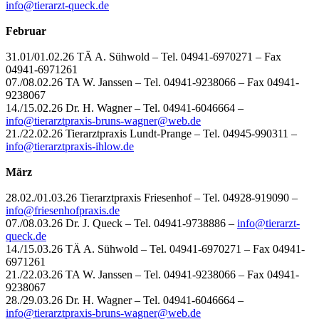
info@tierarzt-queck.de
Februar
31.01/01.02.26 TÄ A. Sühwold – Tel. 04941-6970271 – Fax
04941-6971261
07./08.02.26 TA W. Janssen – Tel. 04941-9238066 – Fax 04941-
9238067
14./15.02.26 Dr. H. Wagner – Tel. 04941-6046664 –
info@
tierarztpraxis-bruns-wagner@web.de
21./22.02.26 Tierarztpraxis Lundt-Prange – Tel. 04945-990311 –
info@tierarztpraxis-ihlow.de
März
28.02./01.03.26 Tierarztpraxis Friesenhof – Tel. 04928-919090 –
info@friesenhofpraxis.de
07./08.03.26 Dr. J. Queck – Tel. 04941-9738886 –
info@tierarzt-
queck.de
14./15.03.26 TÄ A. Sühwold – Tel. 04941-6970271 – Fax 04941-
6971261
21./22.03.26 TA W. Janssen – Tel. 04941-9238066 – Fax 04941-
9238067
28./29.03.26 Dr. H. Wagner – Tel. 04941-6046664 –
info@
tierarztpraxis-bruns-wagner@web.de