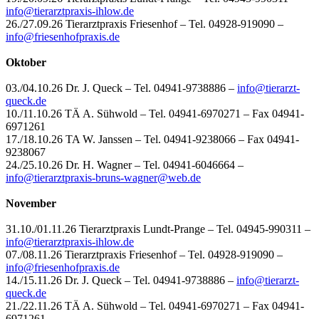
info@tierarztpraxis-ihlow.de
26./27.09.26 Tierarztpraxis Friesenhof – Tel. 04928-919090 –
info@friesenhofpraxis.de
Oktober
03./04.10.26 Dr. J. Queck – Tel. 04941-9738886 –
info@tierarzt-
queck.de
10./11.10.26 TÄ A. Sühwold – Tel. 04941-6970271 – Fax 04941-
6971261
17./18.10.26 TA W. Janssen – Tel. 04941-9238066 – Fax 04941-
9238067
24./25.10.26 Dr. H. Wagner – Tel. 04941-6046664 –
info@
tierarztpraxis-bruns-wagner@web.de
November
31.10./01.11.26 Tierarztpraxis Lundt-Prange – Tel. 04945-990311 –
info@tierarztpraxis-ihlow.de
07./08.11.26 Tierarztpraxis Friesenhof – Tel. 04928-919090 –
info@friesenhofpraxis.de
14./15.11.26 Dr. J. Queck – Tel. 04941-9738886 –
info@tierarzt-
queck.de
21./22.11.26 TÄ A. Sühwold – Tel. 04941-6970271 – Fax 04941-
6971261